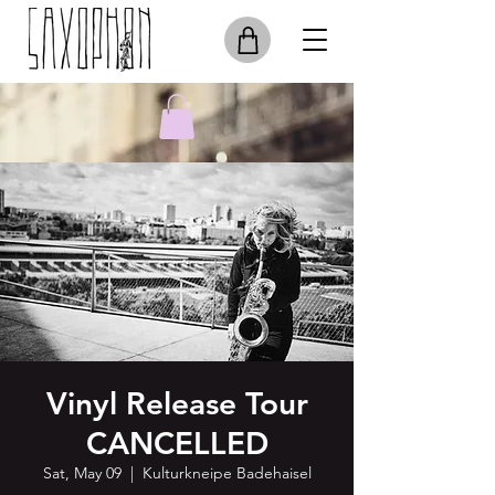
Vinyl Release Tour
CANCELLED
Sat, May 09
  |  
Kulturkneipe Badehaisel