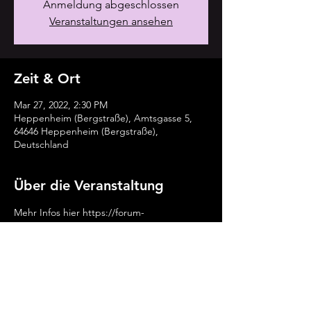
Anmeldung abgeschlossen
Veranstaltungen ansehen
Zeit & Ort
Mar 27, 2022, 2:30 PM
Heppenheim (Bergstraße), Amtsgasse 5,
64646 Heppenheim (Bergstraße),
Deutschland
Über die Veranstaltung
Mehr Infos hier https://forum-
kultur.com/startseite/veranstaltungen/alle/h
err-hering-2022.html