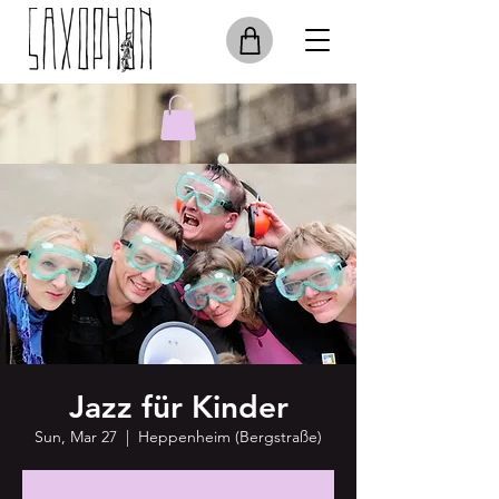
Jazz für Kinder
Sun, Mar 27
  |  
Heppenheim (Bergstraße)