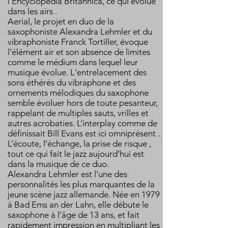
l'Encyclopedia Britannica, ce qui évolue
dans les airs .
Aerial, le projet en duo de la
saxophoniste Alexandra Lehmler et du
vibraphoniste Franck Tortiller, évoque
l’élément air et son absence de limites
comme le médium dans lequel leur
musique évolue. L'entrelacement des
sons éthérés du vibraphone et des
ornements mélodiques du saxophone
semble évoluer hors de toute pesanteur,
rappelant de multiples sauts, vrilles et
autres acrobaties. L’interplay comme de
définissait Bill Evans est ici omniprésent .
L’écoute, l’échange, la prise de risque ,
tout ce qui fait le jazz aujourd’hui est
dans la musique de ce duo.
Alexandra Lehmler est l'une des
personnalités les plus marquantes de la
jeune scène jazz allemande. Née en 1979
à Bad Ems an der Lahn, elle débute le
saxophone à l'âge de 13 ans, et fait
rapidement impression en multipliant les