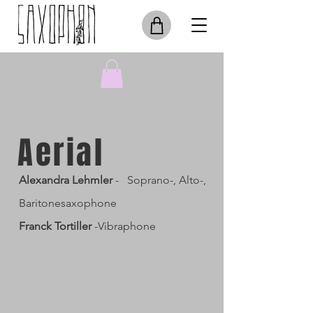
Aerial
Alexandra Lehmler
- Soprano-, Alto-,
Baritonesaxophone
Franck Tortiller
-Vibraphone