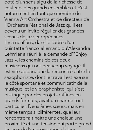
doté d'un sens aigu de la richesse de
couleurs des grands ensembles et c'est
notamment en tant que membre du
Vienna Art Orchestra et de directeur de
l'Orchestre National de Jazz qu'il est
devenu un invité régulier des grandes
scènes de jazz européennes.
Il y a neuf ans, dans le cadre d'un
quintette franco-allemand qu'Alexandra
Lehmler a réuni à la demande d’"Enjoy
Jazz », les chemins de ces deux
musiciens qui ont beaucoup voyagé. Il
est vite apparu que la rencontre entre la
saxophoniste, dont le travail est axé sur
le côté spontané et communicatif de la
musique, et le vibraphoniste, qui s'est
distingué par des projets raffinés en
grands formats, avait un charme tout
particulier. Deux âmes sœurs, mais en
même temps si différentes, que leur
rencontre fait naître une chaleur, une
proximité et une tension qui porte grand
les arcs de l'improvisation de leur