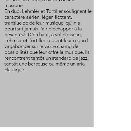
musique.
En duo, Lehmler et Tortiller soulignent le
caractère aérien, léger, flottant,
translucide de leur musique, qui n'a
pourtant jamais l'air d'échapper à la
pesanteur. D'en haut, à vol d'oiseau,
Lehmler et Tortiller laissent leur regard
vagabonder sur le vaste champ de
possibilités que leur offre la musique. Ils
rencontrent tantôt un standard de jazz,
tantôt une berceuse ou même un aria
classique.