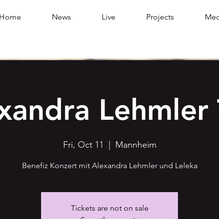
Home
News
Live
Projects
Med
xandra Lehmler 
Fri, Oct 11
  |  
Mannheim
Benefiz Konzert mit Alexandra Lehmler und Leleka
Tickets are not on sale