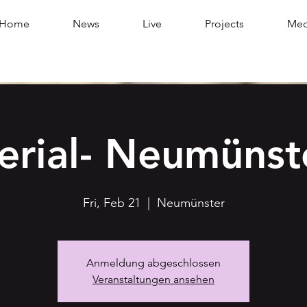
Home
News
Live
Projects
Med
erial- Neumünst
Fri, Feb 21
  |  
Neumünster
Anmeldung abgeschlossen
Veranstaltungen ansehen