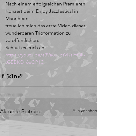
Nach einem erfolgreichen Premieren 
Konzert beim Enjoy Jazzfestival in 
Mannheim 
freue ich mich das erste Video dieser 
wunderbaren Trioformation zu 
veröffentlichen. 
Schaut es euch an:
https://youtu.be/a3Ve8uJcsVI?si=Ok-
tGBBKO16eOP1C
Alle ansehen
Aktuelle Beiträge