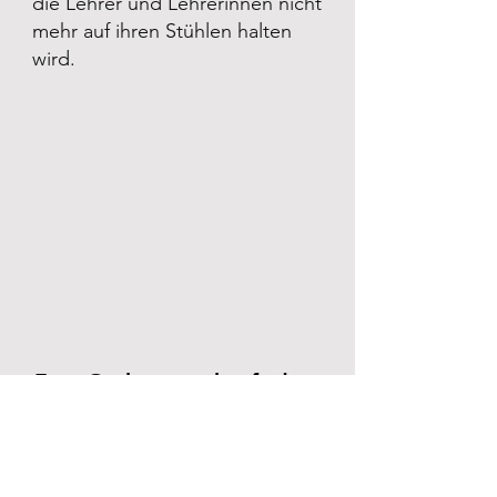
die Lehrer und Lehrerinnen nicht
mehr auf ihren Stühlen halten
wird.
Frau Gerburg verkauft den
Jazz
Frau Gerburg verkauft den Jazz
Beim Jazz für Kinder bleibt sicher