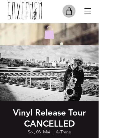
Vinyl Release Tour
CANCELLED
So., 03. Mai
  |  
A-Trane