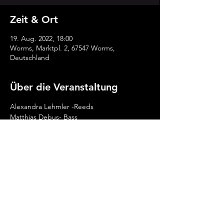
Zeit & Ort
19. Aug. 2022, 18:00
Worms, Marktpl. 2, 67547 Worms,
Deutschland
Über die Veranstaltung
Alexandra Lehmler -Reeds
Matthias Debus- Bass
Diese Veranstaltung teilen