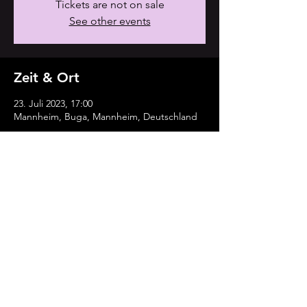
Tickets are not on sale
See other events
Zeit & Ort
23. Juli 2023, 17:00
Mannheim, Buga, Mannheim, Deutschland
Diese Veranstaltung teilen
Keep Up with My Latest Work
Impressum
Datenschutz
AGB