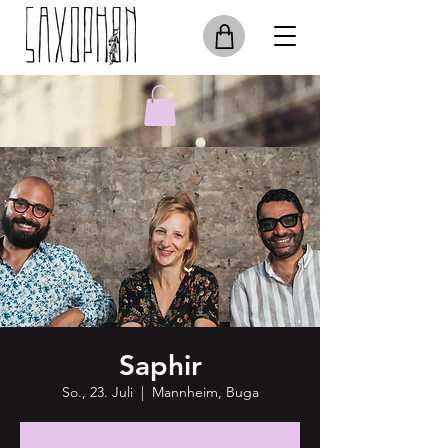
Saphir
So., 23. Juli
  |  
Mannheim, Buga