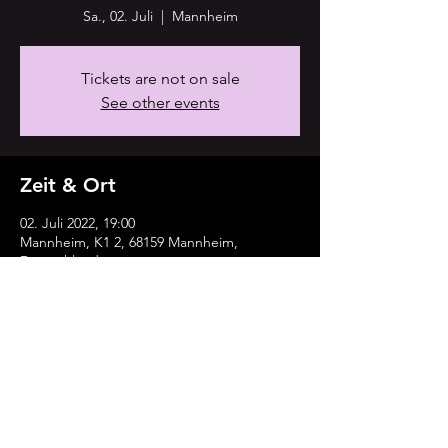
Sa., 02. Juli
  |  
Mannheim
Tickets are not on sale
See other events
Zeit & Ort
02. Juli 2022, 19:00
Mannheim, K1 2, 68159 Mannheim,
Deutschland
Diese Veranstaltung teilen