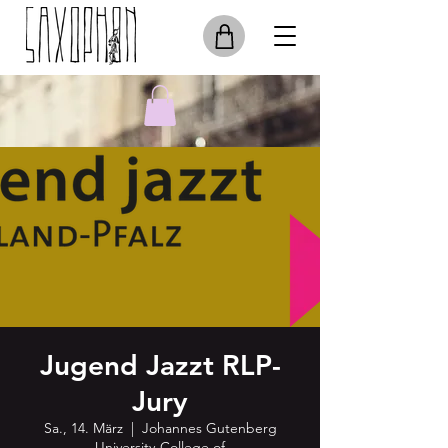
Jugend Jazzt RLP-
Jury
Sa., 14. März
  |  
Johannes Gutenberg
University-College of