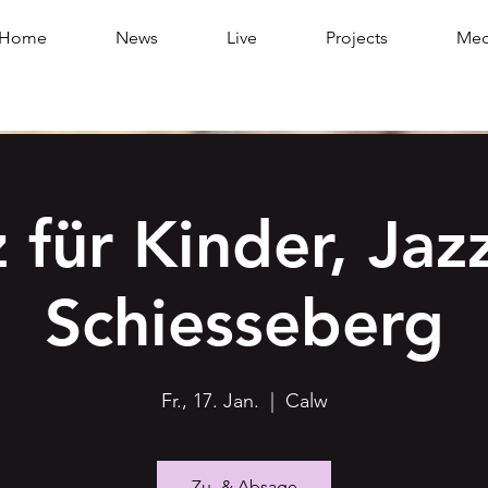
Home
News
Live
Projects
Med
 für Kinder, Jaz
Schiesseberg
Fr., 17. Jan.
  |  
Calw
Zu- & Absage