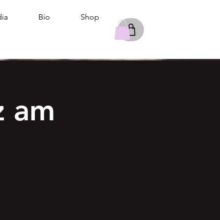
ia
Bio
Shop
z am