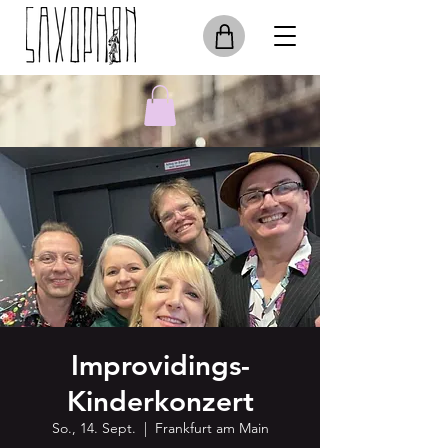
Improvidings-
Kinderkonzert
So., 14. Sept.
  |  
Frankfurt am Main