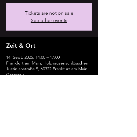
Tickets are not on sale
See other events
Zeit & Ort
14. Sept. 2025, 14:00 – 17:00
Frankfurt am Main, Holzhausenschlösschen,
Justinianstraße 5, 60322 Frankfurt am Main,
Germany
Diese Veranstaltung teilen