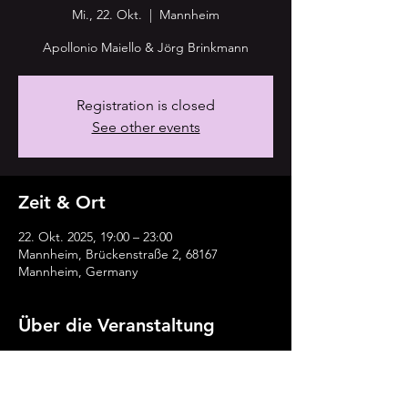
Mi., 22. Okt.
  |  
Mannheim
Apollonio Maiello & Jörg Brinkmann
Registration is closed
See other events
Zeit & Ort
22. Okt. 2025, 19:00 – 23:00
Mannheim, Brückenstraße 2, 68167
Mannheim, Germany
Über die Veranstaltung
https://enjoyjazz.de/veranstaltung/alexandra
-lehmler-invites-apollonio-maiello-joerg-
brinkmann/