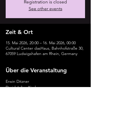
Registration is closed
See other events
Zeit & Ort
15. Mai 2026, 20:00 – 16. Mai 2026, 00:00
Cultural Center dasHaus, Bahnhofstraße 30,
67059 Ludwigshafen am Rhein, Germany
Über die Veranstaltung
Erwin Ditzner 
David Julian Kirchner
Alexandra Lehmler
Diese Veranstaltung teilen