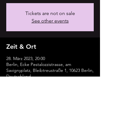
Tickets are not on sale
See other events
Zeit & Ort
28. März 2023, 20:00
Berlin, Ecke Pestalozzistrasse, am
Savignyplatz, Bleibtreustraße 1, 10623 Berlin,
Deutschland
Diese Veranstaltung teilen