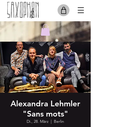
Alexandra Lehmler
"Sans mots"
Di., 28. März
  |  
Berlin